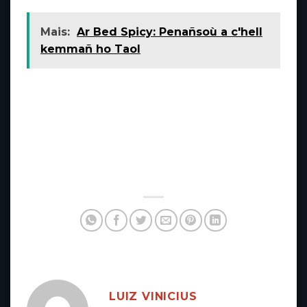
Mais:
Ar Bed Spicy: Penañsoù a c'hell
kemmañ ho Taol
Não há dúvidas de que seguir este guia
fornecerá informações valiosas para encontrar
um cassino ideal. Quando você encontrá-lo,
lembre-se de fazer suas apostas com
responsabilidade. Que tipo de bônus você
gostaria de encontrar em seu cassino ideal?
LUIZ VINICIUS