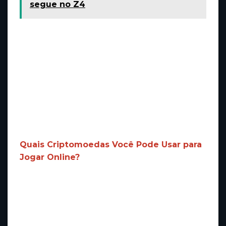
segue no Z4
Além disso, a tecnologia blockchain utilizada
nos cassinos de Bitcoin garante transparência
e justiça nos jogos, pois todas as transações e
resultados são registrados no blockchain. As
transações rápidas e seguras que essas
plataformas oferecem também atraem os
jogadores, permitindo retiradas instantâneas
ao invés de enfrentar longos procedimentos.
Quais Criptomoedas Você Pode Usar para
Jogar Online?
Dizer que o Bitcoin é a criptomoeda mais
utilizada nas plataformas de jogo online seria
subestimar seu impacto. No entanto, outras
moedas digitais estão ganhando espaço, como
Ethereum, Litecoin, Bitcoin Cash e Dogecoin .