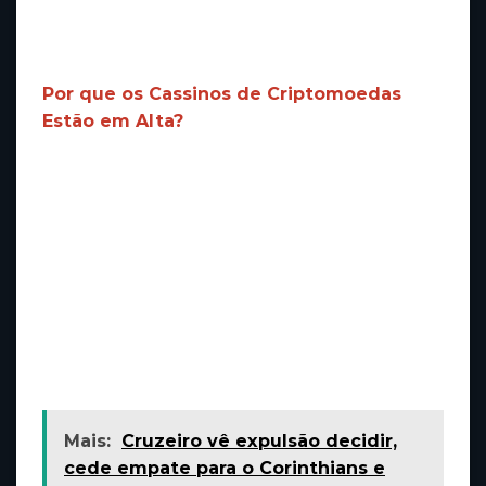
retiradas e apostas, ao invés de moedas
fiduciárias, como USD ou EUR. fat rabbit slot
Por que os Cassinos de Criptomoedas
Estão em Alta?
Com uma base global de mais de 420 milhões
de usuários, não é surpreendente que os
cassinos de criptomoedas tenham se tornado
mais populares nos últimos anos. wild spins
casino Mas o que explica esse crescimento
acelerado? Um dos fatores é a natureza
descentralizada das criptomoedas, que
oferece aos jogadores uma sensação de
segurança e controle sobre seus fundos.
Mais:
Cruzeiro vê expulsão decidir,
cede empate para o Corinthians e