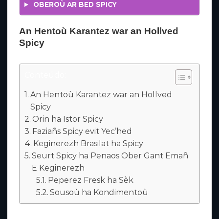
OBEROÙ AR BED
SPICY
An Hentoù Karantez war an Hollved
Spicy
Conteúdo:
An Hentoù Karantez war an Hollved
Spicy
Orin ha Istor Spicy
Faziañs Spicy evit Yec’hed
Keginerezh Brasilat ha Spicy
Seurt Spicy ha Penaos Ober Gant Emañ
E Keginerezh
Peperez Fresk ha Sèk
Sousoù ha Kondimentoù