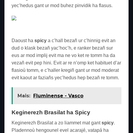
yec’hedus gant ur mod buhez pinvidik ha flasus.
spicy – 3
Daoust ha
spicy
a c’hall bezañ ur c’hinnig evit an
dud o klask bezañ yac’hoc’h, e ranker bezañ sur
eus ar mod implij evit ma ne vo ket re tomm ha da
vezañ evit pep hini. Evit ar re n’omp ket habituet d’ar
flasioù tomm, e c’haller kregiñ gant ur mod moderat
evit kaout ar faziañs yec’hedus hep bezañ re tomm.
Mais:
Fluminense - Vasco
Keginerezh Brasilat ha
Spicy
Keginerezh Brasilat a zo liammet mat gant
spicy
.
Pladennoù hengounel evel acarajé, vatapá ha