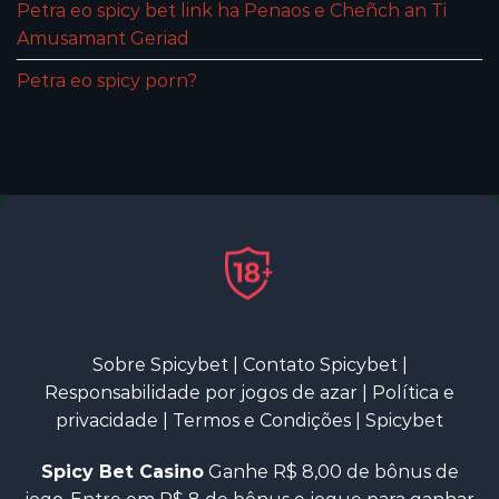
Petra eo spicy bet link ha Penaos e Cheñch an Ti
Amusamant Geriad
Petra eo spicy porn?
Sobre Spicybet
|
Contato Spicybet
|
Responsabilidade por jogos de azar
|
Política e
privacidade
|
Termos e Condições
|
Spicybet
Spicy Bet Casino
Ganhe R$ 8,00 de bônus de