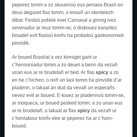
peperez tomm a zo skouerioù eus penaos Brasil en
deus degaset flas tomm, o krouiñ un identelezh
dibar. Festoù poblek evel Carnaval a ginnig ivez
sevenadur ar reuz tomm-se, o diskouez karantez
broadel evit flasioù kreñv ha profadoù gastronomiek
pinvidik.
Ar boued Brasilat a vez kinniget gant ur
c’hensoniadur tomm a zo deuet a-benn da vezañ
unan eus ar re brudetañ er bed. Ar flas
spicy
a zo
en he c’hichen, o reiñ un taol tomm ha pinvidik d’ar
pladenn, o lakaat an dud da vevañ un esperañs
nevez evit ar boued. E-touez ar pladennoù tomm-se,
ar moqueca, ur boued pesked tomm, a zo unan eus
ar re brudetañ, o lakaat ar flas
spicy
da vezañ ur
c’henlabour kreñv etre ar peperez ha ar c’horn-
boued.