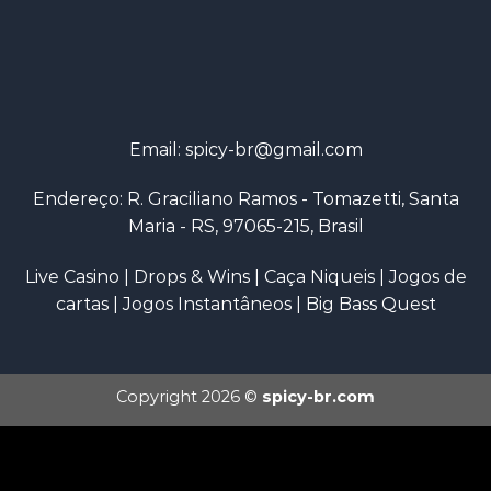
Email:
spicy-br@gmail.com
Endereço: R. Graciliano Ramos - Tomazetti, Santa
Maria - RS, 97065-215, Brasil
Live Casino
|
Drops & Wins
|
Caça Niqueis
|
Jogos de
cartas
|
Jogos Instantâneos
|
Big Bass Quest
Copyright 2026 ©
spicy-br.com