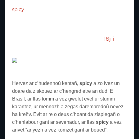
Goude bezañ gouest da gomz diwar-benn
spicy
, e c’heller kompren mat ar c’hras ha an
dudi a vez gant ar pezh a zo spicy.
Hag-eñ e c’hellit kavout gouzout hiroc’h
diwar-benn ar pezh a vez graet gant
18jili
e-
barzh ar bed spicy.
spicy – 1
Hervez ar c’hudennoù kentañ,
spicy
a zo ivez un
doare da ziskouez ar c’hengred etre an dud. E
Brasil, ar flas tomm a vez gwelet evel ur stumm
karantez, ur mennozh a zegas darempredoù nevez
ha kreñv. Evit ar re o deus c’hoant da zisplegañ o
c’henlabour gant ar sevenadur, ar flas
spicy
a vez
anvet “ar yezh a vez komzet gant ar boued”.