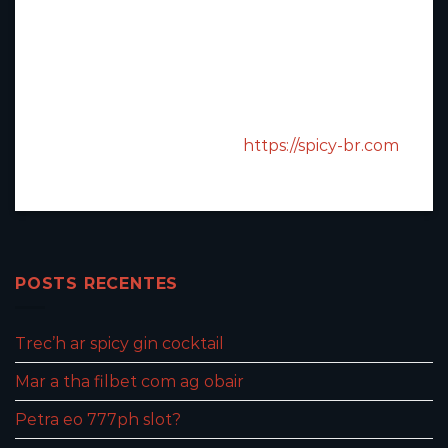
apostas esportivas, futebol
frango, cassino. Dando aos
jogadores um campo de jogo
justo, prestigioso e de longo
prazo. Site oficial do cassino
Spicybet
:
https://spicy-br.com
POSTS RECENTES
Trec’h ar spicy gin cocktail
Mar a tha filbet com ag obair
Petra eo 777ph slot?