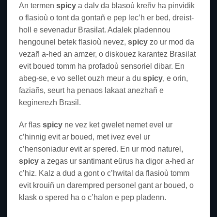
An termen
spicy
a dalv da blasoù kreñv ha pinvidik
o flasioù o tont da gontañ e pep lec’h er bed, dreist-
holl e sevenadur Brasilat. Adalek pladennou
hengounel betek flasioù nevez,
spicy
zo ur mod da
vezañ a-hed an amzer, o diskouez karantez Brasilat
evit boued tomm ha profadoù sensoriel dibar. En
abeg-se, e vo sellet ouzh meur a du
spicy
, e orin,
faziañs, seurt ha penaos lakaat anezhañ e
keginerezh Brasil.
Ar flas
spicy
ne vez ket gwelet nemet evel ur
c’hinnig evit ar boued, met ivez evel ur
c’hensoniadur evit ar spered. En ur mod naturel,
spicy
a zegas ur santimant eürus ha digor a-hed ar
c’hiz. Kalz a dud a gont o c’hwital da flasioù tomm
evit krouiñ un darempred personel gant ar boued, o
klask o spered ha o c’halon e pep pladenn.