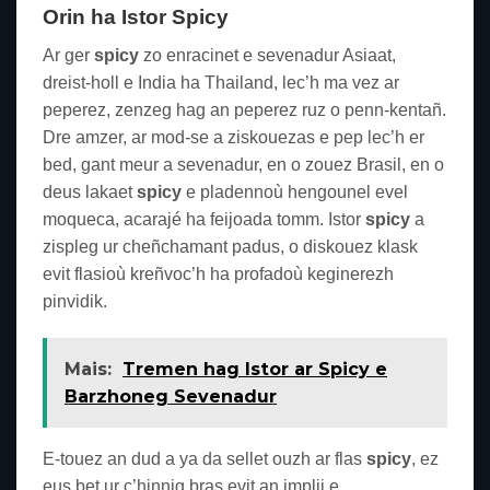
Orin ha Istor
Spicy
Ar ger
spicy
zo enracinet e sevenadur Asiaat,
dreist-holl e India ha Thailand, lec’h ma vez ar
peperez, zenzeg hag an peperez ruz o penn-kentañ.
Dre amzer, ar mod-se a ziskouezas e pep lec’h er
bed, gant meur a sevenadur, en o zouez Brasil, en o
deus lakaet
spicy
e pladennoù hengounel evel
moqueca, acarajé ha feijoada tomm. Istor
spicy
a
zispleg ur cheñchamant padus, o diskouez klask
evit flasioù kreñvoc’h ha profadoù keginerezh
pinvidik.
Mais:
Tremen hag Istor ar Spicy e
Barzhoneg Sevenadur
E-touez an dud a ya da sellet ouzh ar flas
spicy
, ez
eus bet ur c’hinnig bras evit an implij e