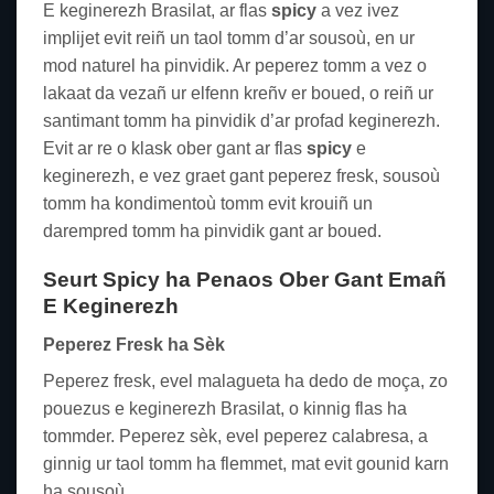
E keginerezh Brasilat, ar flas
spicy
a vez ivez
implijet evit reiñ un taol tomm d’ar sousoù, en ur
mod naturel ha pinvidik. Ar peperez tomm a vez o
lakaat da vezañ ur elfenn kreñv er boued, o reiñ ur
santimant tomm ha pinvidik d’ar profad keginerezh.
Evit ar re o klask ober gant ar flas
spicy
e
keginerezh, e vez graet gant peperez fresk, sousoù
tomm ha kondimentoù tomm evit krouiñ un
darempred tomm ha pinvidik gant ar boued.
Seurt
Spicy
ha Penaos Ober Gant Emañ
E Keginerezh
Peperez Fresk ha Sèk
Peperez fresk, evel malagueta ha dedo de moça, zo
pouezus e keginerezh Brasilat, o kinnig flas ha
tommder. Peperez sèk, evel peperez calabresa, a
ginnig ur taol tomm ha flemmet, mat evit gounid karn
ha sousoù.