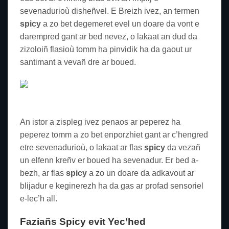
sevenadurioù disheñvel. E Breizh ivez, an termen
spicy
a zo bet degemeret evel un doare da vont e
darempred gant ar bed nevez, o lakaat an dud da
zizoloiñ flasioù tomm ha pinvidik ha da gaout ur
santimant a vevañ dre ar boued.
spicy – 2
An istor a zispleg ivez penaos ar peperez ha
peperez tomm a zo bet enporzhiet gant ar c’hengred
etre sevenadurioù, o lakaat ar flas
spicy
da vezañ
un elfenn kreñv er boued ha sevenadur. Er bed a-
bezh, ar flas
spicy
a zo un doare da adkavout ar
blijadur e keginerezh ha da gas ar profad sensoriel
e-lec’h all.
Faziañs
Spicy
evit Yec’hed