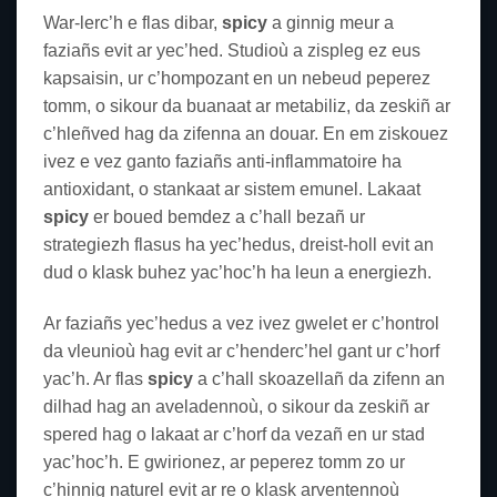
War-lerc’h e flas dibar,
spicy
a ginnig meur a
faziañs evit ar yec’hed. Studioù a zispleg ez eus
kapsaisin, ur c’hompozant en un nebeud peperez
tomm, o sikour da buanaat ar metabiliz, da zeskiñ ar
c’hleñved hag da zifenna an douar. En em ziskouez
ivez e vez ganto faziañs anti-inflammatoire ha
antioxidant, o stankaat ar sistem emunel. Lakaat
spicy
er boued bemdez a c’hall bezañ ur
strategiezh flasus ha yec’hedus, dreist-holl evit an
dud o klask buhez yac’hoc’h ha leun a energiezh.
Ar faziañs yec’hedus a vez ivez gwelet er c’hontrol
da vleunioù hag evit ar c’henderc’hel gant ur c’horf
yac’h. Ar flas
spicy
a c’hall skoazellañ da zifenn an
dilhad hag an aveladennoù, o sikour da zeskiñ ar
spered hag o lakaat ar c’horf da vezañ en ur stad
yac’hoc’h. E gwirionez, ar peperez tomm zo ur
c’hinnig naturel evit ar re o klask arventennoù