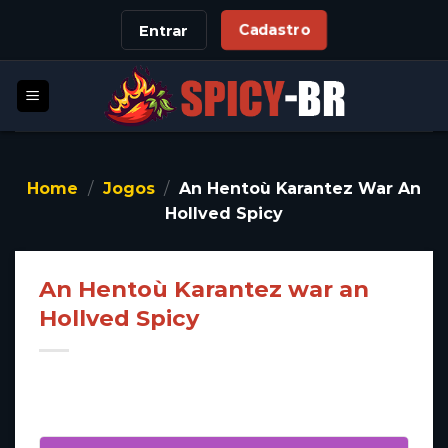
Skip
Cadastro
Entrar
to
content
Home
/
Jogos
/
An Hentoù Karantez War An
Hollved Spicy
An Hentoù Karantez war an
Hollved Spicy