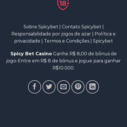
Sobre Spicybet
|
Contato Spicybet
|
Responsabilidade por jogos de azar
|
Política e
privacidade
|
Termos e Condições
|
Spicybet
Spicy Bet Casino
Ganhe R$ 8,00 de bônus de
jogo-Entre em R$ 8 de bônus e jogue para ganhar
R$10.000.