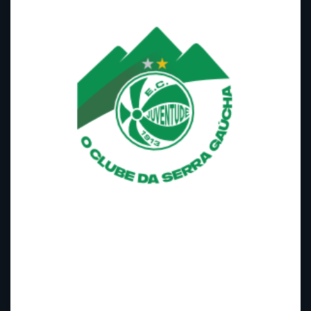
minnesota twinstars lc aris 05/07/2023
classificações de lega pro qual o salário de