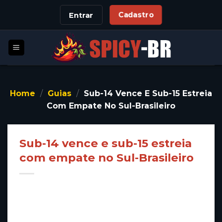
Skip
Cadastro
Entrar
to
content
Home
/
Guias
/
Sub-14 Vence E Sub-15 Estreia
Com Empate No Sul-Brasileiro
Sub-14 vence e sub-15 estreia
com empate no Sul-Brasileiro