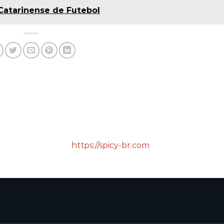
Catarinense de Futebol
 site
spicy-br.com
- Com 5 anos de experiência em apos
sino. Dando aos jogadores um campo de jogo justo, presti
 cassino
Spicybet
:
https://spicy-br.com