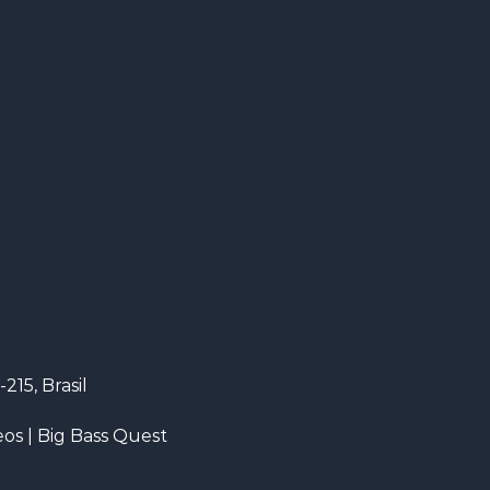
215, Brasil
eos
|
Big Bass Quest