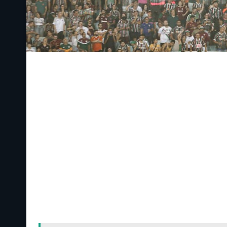
Portuguese (Brazil): Conheça as estatísticas d
Corinthians.
Esta frase, traduzida para o inglês, seria: “
Fluminense and Corinthians in Brazil.”
Esta frase, agora em português, pode ser int
as pessoas entenderem ou se familiarizem com
espectadores que podem assistir ao confronto e
informações sobre o valor total das bilheterias
número de pessoas que podem assistir ao jogo
streaming online.