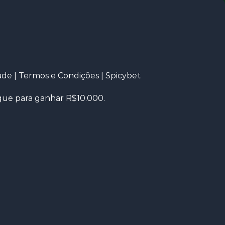
dade
|
Termos e Condições
|
Spicybet
gue para ganhar R$10.000.