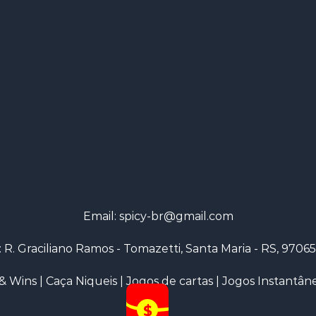
Email:
spicy-br@gmail.com
R. Graciliano Ramos - Tomazetti, Santa Maria - RS, 97065-
& Wins
|
Caça Niqueis
|
Jogos de cartas
|
Jogos Instantân