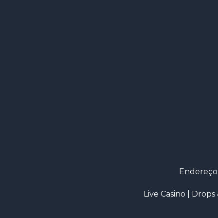
Endereço: 
Live Casino
|
Drops 