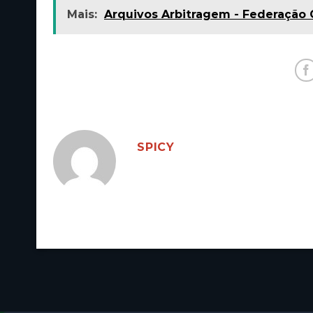
Mais:
Arquivos Arbitragem - Federação 
SPICY
Sou
Spicybet
CEO
operador do
esportivas, futebol frango, cas
e de longo prazo. Site oficial do