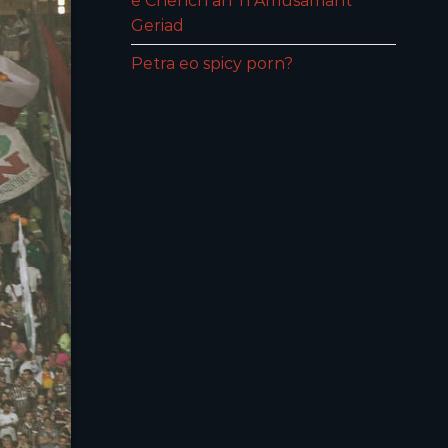
e Cheñch an Ti Amusamant
Geriad
Petra eo spicy porn?