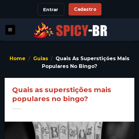
Skip
Cadastro
Entrar
to
content
Home
/
Guias
/
Quais As Superstições Mais
Populares No Bingo?
Quais as superstições mais
populares no bingo?