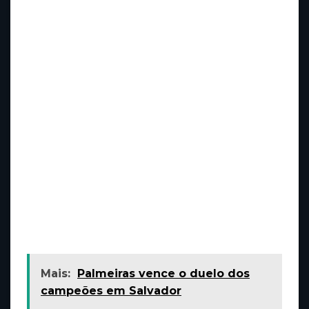
um mesmo número na cartela e sente do
mesmo jeito (pernas cruzadas, esticadas,
apoiadas em algum lugar etc.).
Por mais irracionais que essas atitudes
pareçam, elas realmente podem surtir efeito
em quem acredita. Muitos especialistas
afirmam que a superstição trata-se de algo
saudável, que ajuda o indivíduo a encarar os
desafios, a diminuir a ansiedade e a ter fé em
que tudo, no final, vai dar certo. De fato, as
crenças não são apenas coisas dentro da
cabeça das pessoas. Elas realmente afetam
seu comportamento.
Mais:
Palmeiras vence o duelo dos
campeões em Salvador