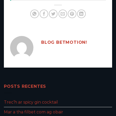
BLOG BETMOTION!
POSTS RECENTES
Trec’h ar spicy gin cocktail
Mar a tha filbet com ag obair