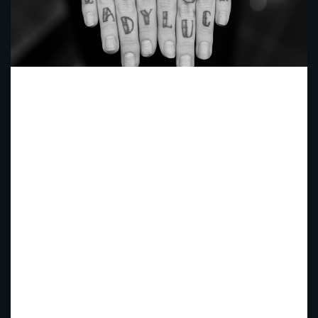
photo credit: MAC Times Square via photopin
(license)
Superstição pode ser caracterizada como a
crença baseada na ideia de que determinadas
atitudes, números, palavras e objetos trazem
azar ou sorte. Esse é um conceito que
influencia muitos os admiradores de jogos – e
com o bingo não poderia ser diferente.
Os amuletos talvez sejam a forma mais
comum de superstição. Isso porque eles
podem ser praticamente qualquer coisa.
Figas, cruzes de David, chaves, elefantes com