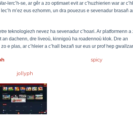
War-lerc’h-se, ar gêr a zo optimaet evit ar c’huzhierien war ar c’hl
ha lec’h m’ez eus ezhomm, un dra pouezus e sevenadur brasañ a
etre teknologiezh nevez ha sevenadur c’hoari. Ar platformenn a
 an dachenn, dre liveoù, kinnigoù ha roadennoù klok. Dre an
z zo e plas, ar c’hleier a c’hall bezañ sur eus ur prof hep gwallza
ph
, clique aqui e descubra o conteúdo
spicy
.
confira
jollyph
e descubra novidades incríveis.
/a></strong>, – 1