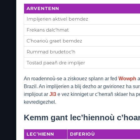
ARVENTENN
Implijerien aktivel bemdez
Frekans dalc’hmat
C’hoarioù graet bemdez
Rummad brudetoc’h
Tostad paeañ dre implijer
An roadennoù-se a ziskouez splann ar fed
Wowph
a
Brazil. An implijerien a blij dezho ar gwirionez ha su
implijout ar
Jl3
e vez kinniget ur c’herrañ sklaer ha 
kevredigezhel.
Kemm gant lec’hiennoù c’hoari
LEC’HIENN
DIFERIOÙ