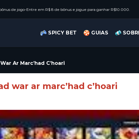
 Entre em R$ 8 de bônus e jogue para ganhar R$10.000.
SPICY BET
GUIAS
SOBR
ar Ar Marc’had C’hoari
d war ar marc’had c’hoari