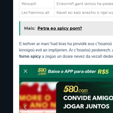
Wowph
Enkorniñ gant slotoù ha peske
Lec’hiennoù all
Kavet eo kalz anezho o nijal w
Mais:
Petra eo spicy porn?
E-keñver ar marc’had bras ha pinvidik eus c’hoarioù
kinnigoù evit an implijerien. Ar c’hoarioù peskerezh
forno spicy
a zegas un doare nevez da vezañ dedenn