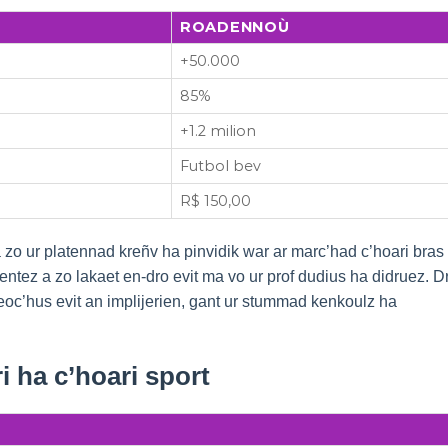
ROADENNOÙ
+50.000
85%
+1.2 milion
Futbol bev
R$ 150,00
 zo ur platennad kreñv ha pinvidik war ar marc’had c’hoari bras
rentez a zo lakaet en-dro evit ma vo ur prof dudius ha didruez. D
peoc’hus evit an implijerien, gant ur stummad kenkoulz ha
 ha c’hoari sport