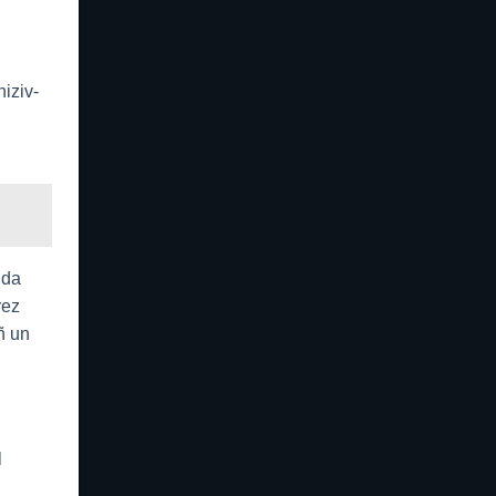
hiziv-
 da
vez
ñ un
l