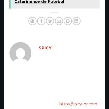
Catarinense de Futebol
SPICY
Sou
Spicybet
CEO
operador
do site
spicy-br.com
- Com 5
anos de experiência em
apostas esportivas, futebol
frango, cassino. Dando aos
jogadores um campo de jogo
justo, prestigioso e de longo
prazo. Site oficial do cassino
Spicybet
:
https://spicy-br.com