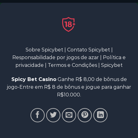
Sobre Spicybet
|
Contato Spicybet
|
Responsabilidade por jogos de azar
|
Política e
privacidade
|
Termos e Condições
|
Spicybet
Spicy Bet Casino
Ganhe R$ 8,00 de bônus de
jogo-Entre em R$ 8 de bônus e jogue para ganhar
R$10.000.