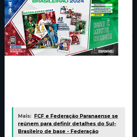
classificações de al arabi sc saudi arabia x al
safa fc paris para genebra estatísticas de
seleção tajique de futebol x seleção catari de
futebol fc brownsville vs west texas fc
classificações de la luz fútbol club
Mais:
FCF e Federação Paranaense se
reúnem para definir detalhes do Sul-
Brasileiro de base - Federação