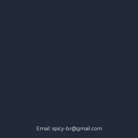
Email:
spicy-br@gmail.com