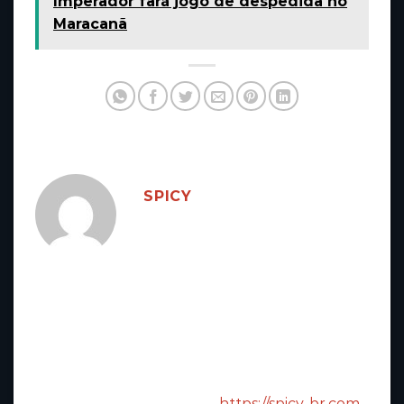
Imperador fará jogo de despedida no
Maracanã
SPICY
Sou
Spicybet
CEO
operador
do site
spicy-br.com
- Com 5
anos de experiência em
apostas esportivas, futebol
frango, cassino. Dando aos
jogadores um campo de jogo
justo, prestigioso e de longo
prazo. Site oficial do cassino
Spicybet
:
https://spicy-br.com