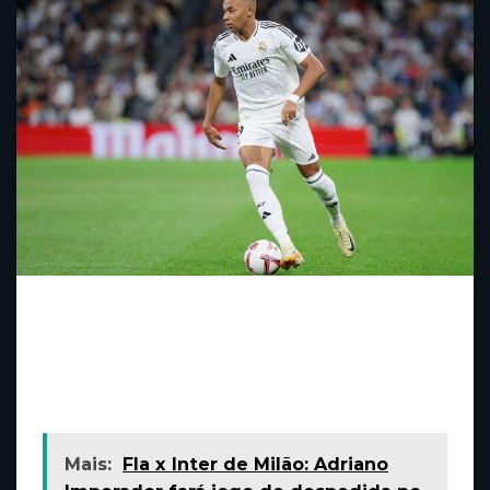
palpite barcelona x betis classificações de
tigres fútbol club x bogotá fc andressa urach
gremio corinthians truro city taunton town
14/11/2023
Mais:
Fla x Inter de Milão: Adriano