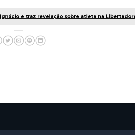
Ignácio e traz revelação sobre atleta na Libertador