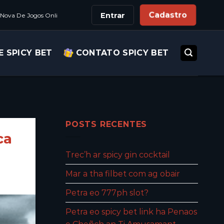
Cadastro
Entrar
e Jogos Online
-
Spicy Bet Casino Ganhe R$ 8,00 de bônus de jogo- Entre 
E SPICY BET
CONTATO SPICY BET
POSTS RECENTES
ca
Trec’h ar spicy gin cocktail
Mar a tha filbet com ag obair
Petra eo 777ph slot?
Petra eo spicy bet link ha Penaos