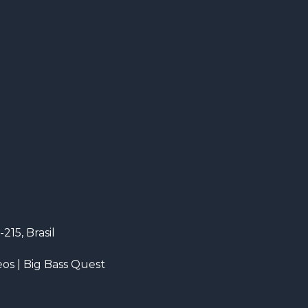
215, Brasil
eos
|
Big Bass Quest