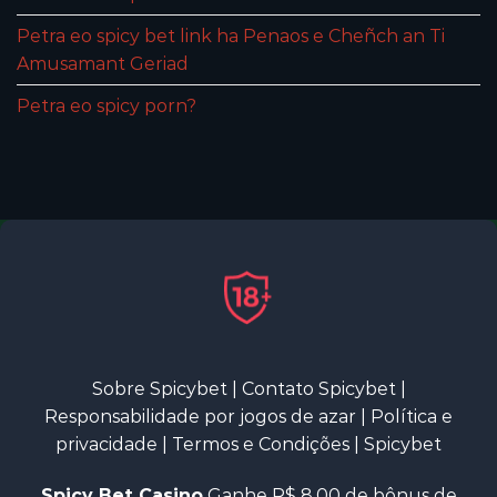
Petra eo spicy bet link ha Penaos e Cheñch an Ti
Amusamant Geriad
Petra eo spicy porn?
Sobre Spicybet
|
Contato Spicybet
|
Responsabilidade por jogos de azar
|
Política e
privacidade
|
Termos e Condições
|
Spicybet
Spicy Bet Casino
Ganhe R$ 8,00 de bônus de