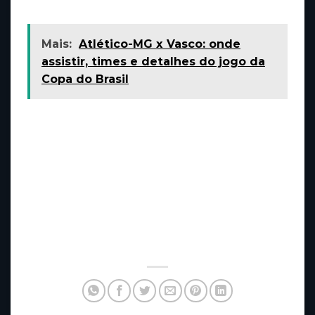
lutas.
Mais:
Atlético-MG x Vasco: onde
assistir, times e detalhes do jogo da
Copa do Brasil
Infelizmente, Denise foi derrotada no duelo
contra a norte-americana Angela Hill no UFC
São Paulo no último dia 4 de novembro no
Ginásio do Ibirapuera, mas novas
oportunidades estão por vir e vale ficar ligado
nos grandes nomes do MMA brasileiro atual,
que inclui, ainda, nomes como Natália Silva,
Antônio Ribeiro e Caio Borralho, por exemplo.