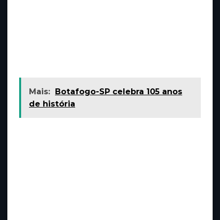
mostrou sua autoconfiança e pode derrubar
a adversária com um cruzado. Após uma
sequência de overhands, enfim o juiz
decretou a vitória de Denise Gomes por
nocaute técnico.
Mais:
Botafogo-SP celebra 105 anos
de história
Vitória destacada de Denise Gomes sobre
Yasmin Jauregui
A vitória mais notável de Denise Gomes foi no,
já mencionado, duelo contra Yasmin Jauregui.
A gaúcha nocauteou a adversária em apenas
20 segundos. Gomes bateu o recorde da
categoria peso-palha no UFC, que antes