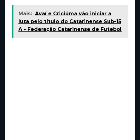
Mais:
Avaí e Criciúma vão iniciar a
luta pelo título do Catarinense Sub-15
A - Federação Catarinense de Futebol
Carreira de Denise Gomes nas artes marciais
mistas (MMA)
A carreira profissional de Denise Gomes no
MMA teve início em 2017. Nos seus primeiros
anos, Denise lutou principalmente no Brasil. A
atleta acumulou um recorde de 4-1 antes de
assinar com a Invicta.
No evento Invicta FC 46, Gomes enfrentou a
russa Milana Dudieva, em março de 2022. A
gaúcha venceu a luta por nocaute técnico
com socos e joelhadas no terceiro round.