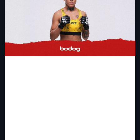
UFC / 8 janeiro, 2024
Denise Gomes é uma lutadora brasileira de
MMA que tem ganhado destaque no esporte.
Natural de Santana do Livramento, no Rio
Grande do Sul, a atleta iniciou sua carreira
profissional no MMA em 2017.
Nos primeiros anos, Gomes lutou
principalmente no Brasil, até assinar um