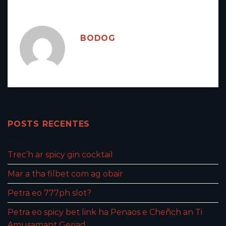
BODOG
POSTS RECENTES
Trec’h ar spicy gin cocktail
Mar a tha filbet com ag obair
Petra eo 777ph slot?
Petra eo spicy bet link ha Penaos e Cheñch an Ti
Amusamant Geriad