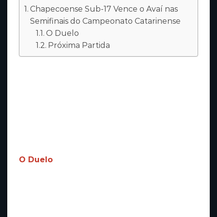
Chapecoense Sub-17 Vence o Avaí nas
Semifinais do Campeonato Catarinense
O Duelo
Próxima Partida
Na tarde deste sábado (10), a equipe sub-17 da
Chapecoense enfrentou o Avaí em um
emocionante jogo pelas semifinais do
Campeonato Catarinense deposit 10 bonus.
Com gols de Jorge e Rodrigo, o Verdão
garantiu a vitória por 2 a 0.
O Duelo
A partida começou com uma oportunidade
para o time visitante, que teve uma cobrança
de falta defendida pelo goleiro Victor. Logo
em seguida, aos 8 minutos, Rodrigo recebeu a