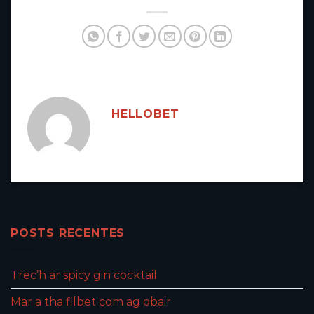
HELLOBET
POSTS RECENTES
Trec’h ar spicy gin cocktail
Mar a tha filbet com ag obair