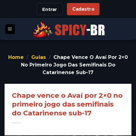
Skip
Cadastro
Entrar
to
content
Home
/
Guias
/
Chape Vence O Avaí Por 2×0
No Primeiro Jogo Das Semifinais Do
Catarinense Sub-17
Chape vence o Avaí por 2×0 no
primeiro jogo das semifinais
do Catarinense sub-17