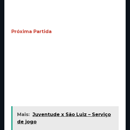
aguerrida durante todo o restante da partida
gustavo teodoro. O confronto finalizou em 2 a
0 mega-sena de hoje.
Próxima Partida
O segundo jogo das semifinais está
programado para o próximo sábado (17), às
14h, no CETEFA João Nilson Zunino, em
Florianópolis.
Texto e fotos: Carla Cenci/ACF
Você está animado para o próximo jogo da
Chapecoense best odds snooker?
Mais:
Juventude x São Luiz – Serviço
de jogo