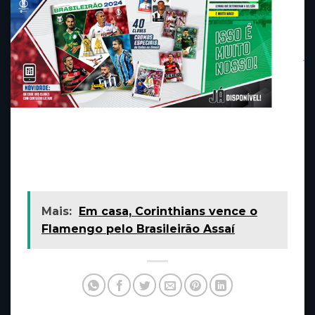
marcelo oliveira pinto man utd to win the
league odds melhor time do catar how does
nba playoffs work
Mais:
Em casa, Corinthians vence o
Flamengo pelo Brasileirão Assaí