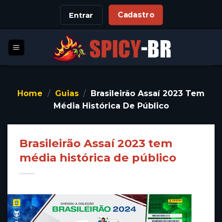
Skip
Cadastro
Entrar
to
content
Home
/
Guias
/
Brasileirão Assaí 2023 Tem
Média Histórica De Público
Brasileirão Assaí 2023 tem
média histórica de público