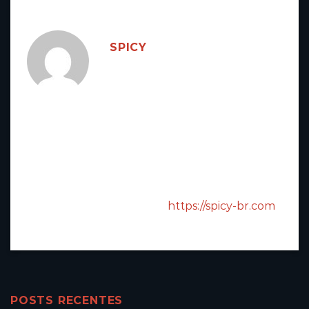
SPICY
Sou
Spicybet
CEO
operador
do site
spicy-br.com
- Com 5
anos de experiência em
apostas esportivas, futebol
frango, cassino. Dando aos
jogadores um campo de jogo
justo, prestigioso e de longo
prazo. Site oficial do cassino
Spicybet
:
https://spicy-br.com
POSTS RECENTES