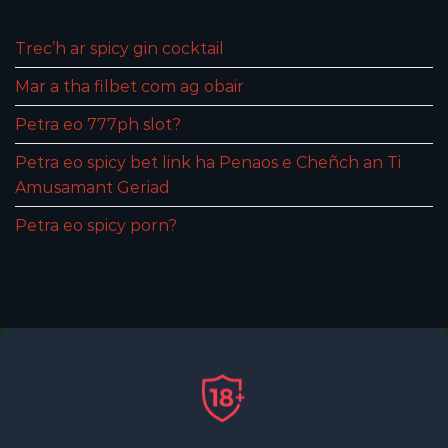
Trec’h ar spicy gin cocktail
Mar a tha filbet com ag obair
Petra eo 777ph slot?
Petra eo spicy bet link ha Penaos e Cheñch an Ti
Amusamant Geriad
Petra eo spicy porn?