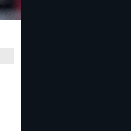
s the
tas
gioso