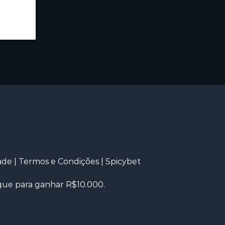
dade
|
Termos e Condições
|
Spicybet
gue para ganhar R$10.000.