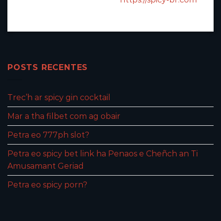
POSTS RECENTES
Trec’h ar spicy gin cocktail
Mar a tha filbet com ag obair
Petra eo 777ph slot?
Petra eo spicy bet link ha Penaos e Cheñch an Ti
Amusamant Geriad
Petra eo spicy porn?