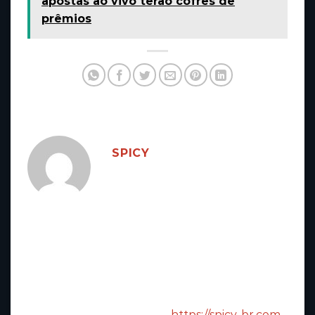
apostas ao vivo terão cofres de
prêmios
SPICY
Sou
Spicybet
CEO
operador
do site
spicy-br.com
- Com 5
anos de experiência em
apostas esportivas, futebol
frango, cassino. Dando aos
jogadores um campo de jogo
justo, prestigioso e de longo
prazo. Site oficial do cassino
Spicybet
:
https://spicy-br.com