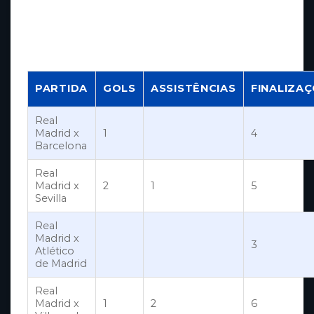
Vinícius
hellobet apk download
Jr. nas
últimas cinco partidas oficiais com o Real
Madrid na temporada 2023/2024:
PARTIDA
GOLS
ASSISTÊNCIAS
FINALIZA
Real
Madrid x
1
4
Barcelona
Real
Madrid x
2
1
5
Sevilla
Real
Madrid x
3
Atlético
de Madrid
Real
Madrid x
1
2
6