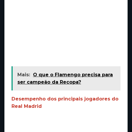
casa ou buscando surpreender fora de seus
domínios.
Para o Real Madrid, o desafio é furar a linha
defensiva do Getafe e manter o controle do
meio-campo. Já o Getafe precisará explorar as
brechas deixadas pelo adversário e aproveitar
as oportunidades para balançar as redes.
Mais:
O que o Flamengo precisa para
ser campeão da Recopa?
Desempenho dos principais jogadores do
Real Madrid
Entre os destaques do Real Madrid, Vinícius Jr.
vem chamando atenção pela sua velocidade,
dribles e capacidade de decisão em