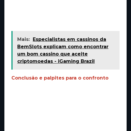
apk download) facilita o acesso às cotações e
resultados em tempo real, tornando a
experiência ainda mais dinâmica.
Mais:
Especialistas em cassinos da
BemSlots explicam como encontrar
um bom cassino que aceite
criptomoedas - iGaming Brazil
Conclusão e palpites para o confronto
O jogo entre Real Madrid e Getafe promete
muita emoção e disputa acirrada. Com o Real
Madrid buscando manter a liderança na La
Liga e o Getafe querendo somar pontos
importantes, a partida deve ser marcada por
intensidade e estratégias bem definidas.