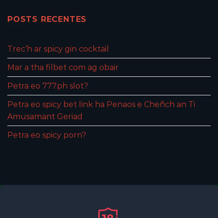
POSTS RECENTES
Trec’h ar spicy gin cocktail
Mar a tha filbet com ag obair
Petra eo 777ph slot?
Petra eo spicy bet link ha Penaos e Cheñch an Ti
Amusamant Geriad
Petra eo spicy porn?