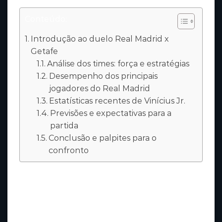
Conteúdo:
Introdução ao duelo Real Madrid x
Getafe
Análise dos times: força e estratégias
Desempenho dos principais
jogadores do Real Madrid
Estatísticas recentes de Vinícius Jr.
Previsões e expectativas para a
partida
Conclusão e palpites para o
confronto
O confronto entre Real Madrid e Getafe é
sempre um destaque na agenda do futebol
espanhol. No cenário da La Liga 2023/2024,
este jogo ganha ainda mais relevância para os