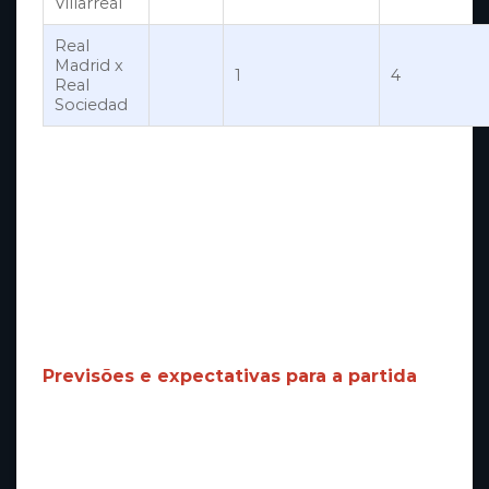
Villarreal
Real
Madrid x
1
4
Real
Sociedad
Esses números refletem a participação ativa e
decisiva de Vinícius Jr. nas partidas mais
recentes, evidenciando sua importância para o
Real Madrid. O atacante tem sido
fundamental para as jogadas ofensivas,
contribuindo com gols e assistências, além de
sua habilidade nos dribles e finalizações.
Previsões e expectativas para a partida
Considerando o desempenho atual das
equipes, o Real Madrid parte como favorito
para o confronto contra o Getafe.
hellobet