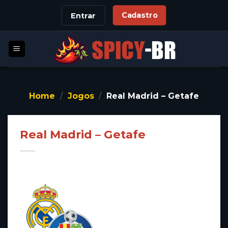
Skip
Cadastro
Entrar
to
content
Home
/
Jogos
/
Real Madrid – Getafe
Real Madrid – Getafe