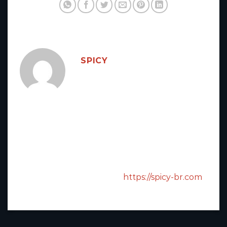
SPICY
Sou
Spicybet
CEO
operador
do site
spicy-br.com
- Com 5
anos de experiência em
apostas esportivas, futebol
frango, cassino. Dando aos
jogadores um campo de jogo
justo, prestigioso e de longo
prazo. Site oficial do cassino
Spicybet
:
https://spicy-br.com