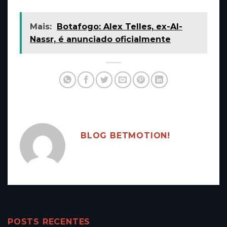
Mais:
Botafogo: Alex Telles, ex-Al-
Nassr, é anunciado oficialmente
BLOG BETMOTION!
POSTS RECENTES