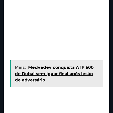
foco esportivo serão fundamentais para que o
clube possa retomar seu caminho de sucesso.
Enquanto isso, os torcedores podem
acompanhar as notícias oficiais e discutir nas
redes sociais sobre os próximos passos do
clube. A união entre a diretoria, jogadores e
apaixonados pelo Botafogo será decisiva para
enfrentar esse período de transição.
Mais:
Medvedev conquista ATP 500
de Dubai sem jogar final após lesão
de adversário
Você acredita que o Botafogo conseguirá
superar essa fase e manter o seu crescimento
dentro e fora dos campos?