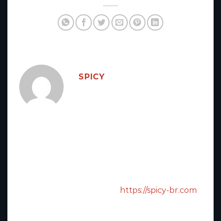
SPICY
Sou
Spicybet
CEO
operador
do site
spicy-br.com
- Com 5
anos de experiência em
apostas esportivas, futebol
frango, cassino. Dando aos
jogadores um campo de jogo
justo, prestigioso e de longo
prazo. Site oficial do cassino
Spicybet
:
https://spicy-br.com