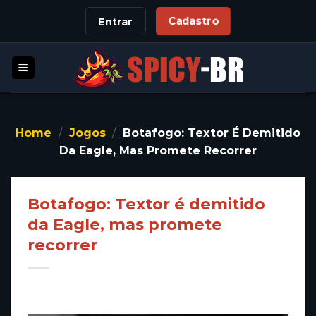
Skip
Cadastro
Entrar
to
content
Home
/
Jogos
/
Botafogo: Textor É Demitido
Da Eagle, Mas Promete Recorrer
Botafogo: Textor é demitido
da Eagle, mas promete
recorrer