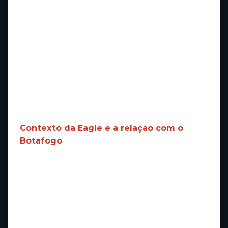
Antes de mais nada, é importante destacar
que Textor sempre foi uma figura de peso
dentro da Eagle, atuando diretamente
hellobet aviator
na gestão e influenciando
decisões estratégicas relacionadas ao
Botafogo. Sua saída, portanto, indica uma
reviravolta importante nas relações entre a
Eagle e o clube carioca.
Contexto da Eagle e a relação com o
Botafogo
A Eagle é uma empresa que tem como foco
investimentos em clubes de futebol,
buscando estruturar projetos que unam
marketing, gestão financeira e
desenvolvimento esportivo. Com o Botafogo,
essa parceria começou com grandes