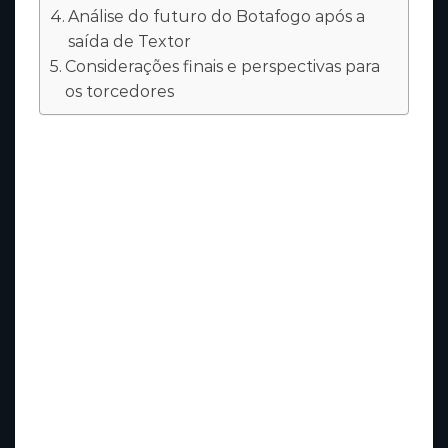
Análise do futuro do Botafogo após a
saída de Textor
Considerações finais e perspectivas para
os torcedores
Recentemente, o Botafogo, clube tradicional
do futebol brasileiro, recebeu uma notícia
que mexeu com a sua torcida e estrutura
administrativa. David Texeira, conhecido no
meio como Textor, foi demitido da Eagle —
empresa parceira e investidora do clube. A
decisão pegou muitos de surpresa,
principalmente pela relevância que a Eagle
vinha ganhando nos últimos meses no cenário
botafoguense. Mas o que motivou essa
demissão? E quais consequências isso pode
trazer para o futuro do Glorioso?