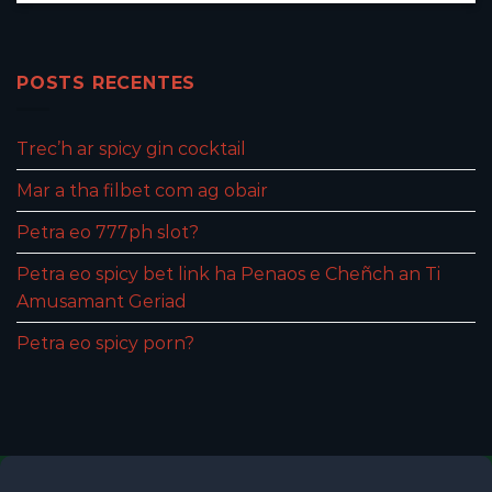
POSTS RECENTES
Trec’h ar spicy gin cocktail
Mar a tha filbet com ag obair
Petra eo 777ph slot?
Petra eo spicy bet link ha Penaos e Cheñch an Ti
Amusamant Geriad
Petra eo spicy porn?