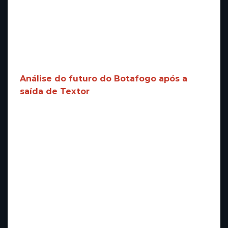
A torcida, que acompanha atentamente os
desdobramentos, espera que essa situação
seja resolvida rapidamente para não
prejudicar o desempenho do time na Série A
do Campeonato Brasileiro.
Análise do futuro do Botafogo após a
saída de Textor
Com a saída de Textor da Eagle, o Botafogo
precisa encontrar alternativas para manter a
estabilidade administrativa e financeira. A
parceria com investidores externos é
fundamental para clubes que buscam
competitividade no futebol moderno,
especialmente diante dos desafios
econômicos do Brasil.
É provável que a diretoria do Botafogo