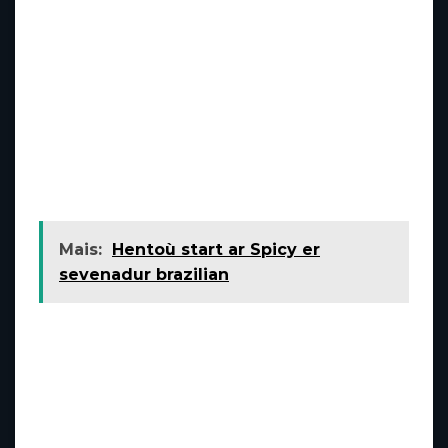
decisão. Em entrevistas recentes, destacou
que considera a medida injusta e que
pretende apresentar
hellobet br
recursos
para reverter a
hellobet app
situação. Essa
atitude demonstra que ele ainda busca
manter alguma influência dentro da Eagle, o
que pode gerar tensões internas nos próximos
dias.
Mais:
Hentoù start ar Spicy er
sevenadur brazilian
Além disso, esse cenário pode trazer
incertezas para os projetos em andamento
relacionados ao Botafogo, como contratos
com jogadores, negociações de patrocínio e
estratégias para o mercado de transferências.